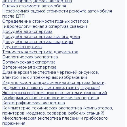
Автотовароведческая экспертиза
Оценка стоимости автомобиля
Независимая оценка стоимости ремонта автомобиля
после ДТП
Определение стоимости годных остатков
Гидрогеологическая экспертиза скважин
Досудебная экспертиза
Досудебная экспертиза жилого дома
Досудебная экспертиза квартиры
Другие экспертизы
Техническая экспертиза документов
Биологическая экспертиза
Ботаническая экспертиза
Ветеринарная экспертиза
Дизайнерская экспертиза чертежей рисунков,
электронных и трехмерных изображений
Издательско-полиграфическая экспертиза (книги,
документы, плакаты, листовки, газеты, журналы)
Экспертиза информационных систем и технологий
(информационно-технологическая экспертиза)
Картографическая экспертиза
Компьютерно-техническая экспертиза (компьютеров,
принтеров, модемов, серверов, рабочих станций)
Микологическая экспертиза плесени и грибкового
поражения