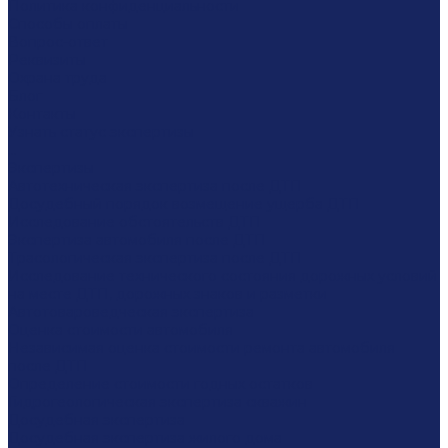
Политика конфиденциальности
Способы оплаты
Вопрос-ответ
Реквизиты
Охрана труда
Блог
Контакты
Узнать статус экспертизы
...
Экспертизы
Автотехническая экспертиза после ДТП
Досудебный порядок возмещение ущерба ДТП
Исследование обстоятельств ДТП
Экспертиза автомобиля после ДТП
Трасологическая экспертиза после ДТП
Исследование технического состояния дорожных условий
на месте ДТП, дорожных знаков и разметки
Автотовароведческая экспертиза
Оценка стоимости автомобиля
Независимая оценка стоимости ремонта автомобиля
после ДТП
Определение стоимости годных остатков
Гидрогеологическая экспертиза скважин
Досудебная экспертиза
Досудебная экспертиза жилого дома