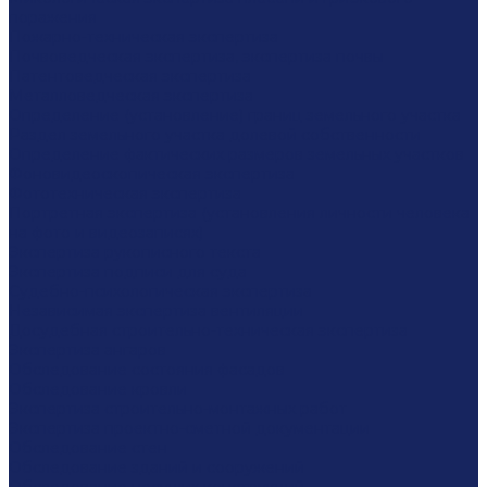
поражения
Пожарно-техническая экспертиза
Почвоведческая экспертиза, экспертиза почвы
Патентоведческая экспертиза
Металловедческая экспертиза
Определение (установление) границ земельного участка
Раздел земельного участка долевой собственности
Определение фактических размеров земельных участков
Фоновидеоскопическая экспертиза
Фототехническая экспертиза
Портретная экспертиза (установления личности человека
на фото и видеозаписях)
Экспертиза рукописного текста
Экспертиза подписи для суда
Судебно-психологическая экспертиза
Независимая экспертиза вентиляции
Досудебная строительно-техническая экспертиза
Экспертиза ангаров
Обследование состояния фасадов
Обследование кровли
Экспертиза строительно-монтажных работ
Экспертиза проектно-сметной документации
Обследование стен
Обследование зданий и сооружений