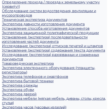
Определение прохода / проезда к земельному участку
(сервитут)
Обследование систем водоотведения, вентиляции и
мусоропроводов
Техническая экспертиза документов
Экспертиза давности изготовления документа
Установление способа изготовления документов
Экспертиза защищенной полиграфической продукции
Установление (экспертиза) последовательности
изготовления частей документа
Исследование (экспертиза) оттисков печатей и штампов
Установление (экспертиза) содержания текста документа
Исследование (экспертиза) разорванных и сожженных
документов
Товароведческая экспертиза
Экспертиза электронного оборудования (планшеты,
регистраторы)
Экспертиза телефонов и смартфонов
Экспертиза бытовой техники
Экспертиза одежды
Экспертиза обуви
Экспертиза дверей
Экспертиза мебели (мягкая мебель, диваны, столы, кресла,
стулья)
Экспертиза часов (часовых изделий)