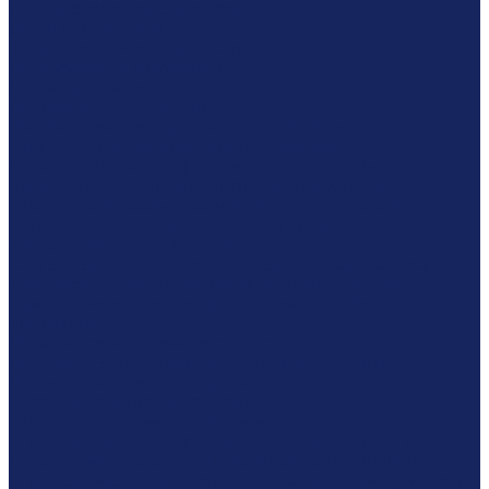
Досудебная экспертиза квартиры
Другие экспертизы
Техническая экспертиза документов
Биологическая экспертиза
Ботаническая экспертиза
Ветеринарная экспертиза
Дизайнерская экспертиза чертежей рисунков,
электронных и трехмерных изображений
Издательско-полиграфическая экспертиза (книги,
документы, плакаты, листовки, газеты, журналы)
Экспертиза информационных систем и технологий
(информационно-технологическая экспертиза)
Картографическая экспертиза
Компьютерно-техническая экспертиза (компьютеров,
принтеров, модемов, серверов, рабочих станций)
Микологическая экспертиза плесени и грибкового
поражения
Пожарно-техническая экспертиза
Почвоведческая экспертиза, экспертиза почвы
Патентоведческая экспертиза
Металловедческая экспертиза
Землеустроительная (земельная) экспертиза
Определение (установление) границ земельного участка
Раздел земельного участка долевой собственности
Определение фактических размеров земельных участков