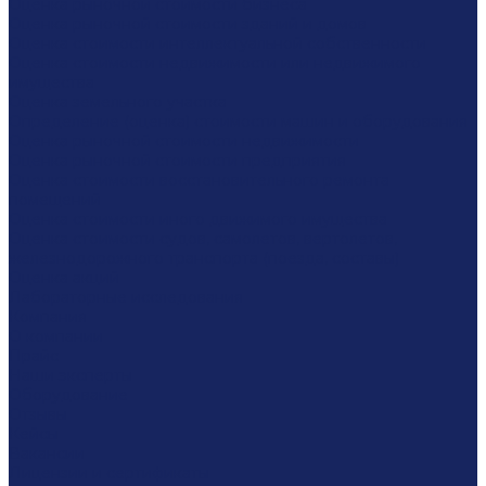
Оценка рыночной стоимости бизнеса
Оценка рыночной стоимости зданий и домов
Оценка стоимости интеллектуальной собственности
Оценка стоимости недвижимости или недвижимого
имущества
Оценка земельного участка
Определение (оценка) стоимости машин и оборудования
Оценка рыночной стоимости недвижимости
Оценка рыночной стоимости предприятия
Оценка стоимости восстановительного ремонта
помещений
Оценка стоимости иного движимого имущества
Оценка стоимости судов, самолетов, вертолетов,
железнодорожного транспорта (поезда, составы)
Оценка акций
Лабораторные исследования
Компания
О компании
Прайс
Наши эксперты
Оборудование
Отзывы
Кейсы
Вакансии
Лицензии и сертификаты