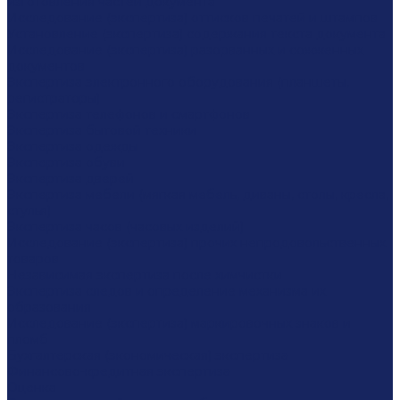
изготовления частей документа
Исследование (экспертиза) оттисков печатей и штампов
Установление (экспертиза) содержания текста документа
Исследование (экспертиза) разорванных и сожженных
документов
Экспертиза электронного оборудования (планшеты,
регистраторы)
Экспертиза телефонов и смартфонов
Экспертиза бытовой техники
Экспертиза одежды
Экспертиза обуви
Экспертиза дверей
Экспертиза мебели (мягкая мебель, диваны, столы, кресла,
стулья)
Экспертиза часов (часовых изделий)
Исследование (экспертиза) прочих непродовольственных
товаров
Независимая экспертиза после химчистки
Экспертиза следов и определение механизма их
образования
Исследование (экспертиза) маркировочных знаков и
пломб
Бухгалтерская (экономическая) экспертиза
Финансово-кредитная экспертиза
Оценка