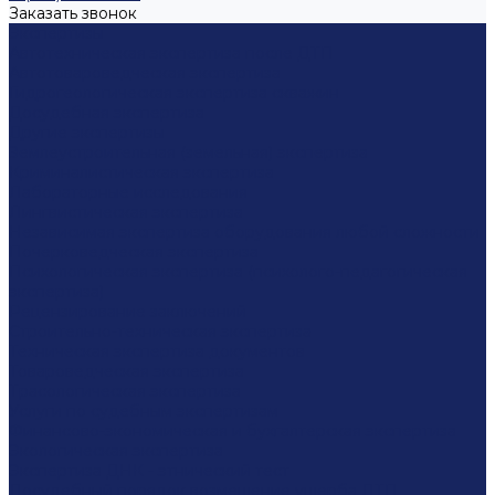
Заказать звонок
Экспертизы
Автотехническая экспертиза после ДТП
Автотовароведческая экспертиза
Гидрогеологическая экспертиза скважин
Досудебная экспертиза
Другие экспертизы
Землеустроительная (земельная) экспертиза
Криминалистическая экспертиза
Лабораторные исследования
Лингвистическая экспертиза
Независимая экспертиза оборудования любой сложности
Почерковедческая экспертиза
Психологическая экспертиза (психолого-педагогическая
экспертиза)
Рецензирование заключений
Строительно-техническая экспертиза
Техническая экспертиза документов
Товароведческая экспертиза
Трасологическая экспертиза
Услуги по судебным экспертизам
Финансово-экономическая и бухгалтерская экспертиза
Экологическая экспертиза
Экспертиза ДНК - этнический тест
Досудебный порядок возмещение ущерба ДТП