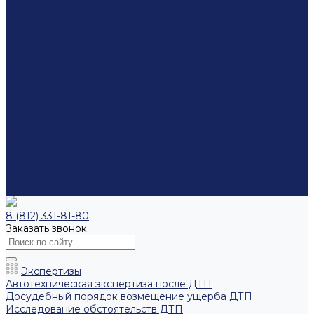
О компании
Прайс
Наши эксперты
Оборудование
Отзывы
Кейсы
Вакансии
Лицензии и сертификаты
Политика конфиденциальности
Способы оплаты
Вопрос-ответ
Реквизиты
Охрана труда
Блог
Контакты
Узнать статус экспертизы
8 (812) 331-81-80
Заказать звонок
Экспертизы
Автотехническая экспертиза после ДТП
Досудебный порядок возмещение ущерба ДТП
Исследование обстоятельств ДТП