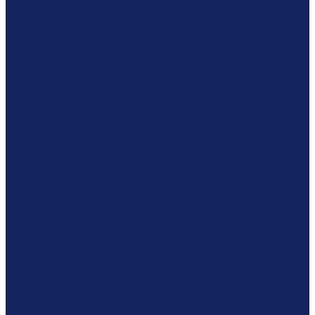
Установление (экспертиза) последовательности
изготовления частей документа
Исследование (экспертиза) оттисков печатей и штампов
Установление (экспертиза) содержания текста документа
Исследование (экспертиза) разорванных и сожженных
документов
Товароведческая экспертиза
Экспертиза электронного оборудования (планшеты,
регистраторы)
Экспертиза телефонов и смартфонов
Экспертиза бытовой техники
Экспертиза одежды
Экспертиза обуви
Экспертиза дверей
Экспертиза мебели (мягкая мебель, диваны, столы, кресла,
стулья)
Экспертиза часов (часовых изделий)
Исследование (экспертиза) прочих непродовольственных
товаров
Независимая экспертиза после химчистки
Трасологическая экспертиза
Экспертиза следов и определение механизма их
образования
Исследование (экспертиза) маркировочных знаков и
пломб