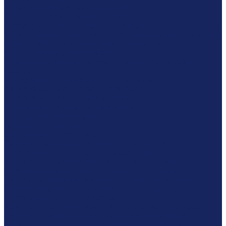
Исследование обстоятельств ДТП
Экспертиза автомобиля после ДТП
Трасологическая экспертиза после ДТП
Исследование технического состояния дорожных условий
на месте ДТП, дорожных знаков и разметки
Оценка стоимости автомобиля
Независимая оценка стоимости ремонта автомобиля
после ДТП
Определение стоимости годных остатков
Досудебная экспертиза жилого дома
Досудебная экспертиза квартиры
Техническая экспертиза документов
Биологическая экспертиза
Ботаническая экспертиза
Ветеринарная экспертиза
Дизайнерская экспертиза чертежей рисунков,
электронных и трехмерных изображений
Издательско-полиграфическая экспертиза (книги,
документы, плакаты, листовки, газеты, журналы)
Экспертиза информационных систем и технологий
(информационно-технологическая экспертиза)
Картографическая экспертиза
Компьютерно-техническая экспертиза (компьютеров,
принтеров, модемов, серверов, рабочих станций)
Микологическая экспертиза плесени и грибкового