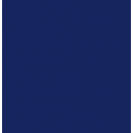
Криминалистическая экспертиза
Фоновидеоскопическая экспертиза
Фототехническая экспертиза
Портретная экспертиза (установления личности человека
на фото и видеозаписях)
Лабораторные исследования
Лингвистическая экспертиза
Независимая экспертиза оборудования любой сложности
Почерковедческая экспертиза
Экспертиза рукописного текста
Экспертиза подписи для суда
Психологическая экспертиза (психолого-педагогическая
экспертиза)
Судебно-психологическая экспертиза
Рецензирование заключений
Строительно-техническая экспертиза
Независимая экспертиза вентиляции
Досудебная строительно-техническая экспертиза
Экспертиза ангаров
Обследование состояния фасадов
Обследование кровли
Экспертиза строительно-монтажных работ
Экспертиза проектно-сметной документации
Обследование стен
Обследование зданий и сооружений