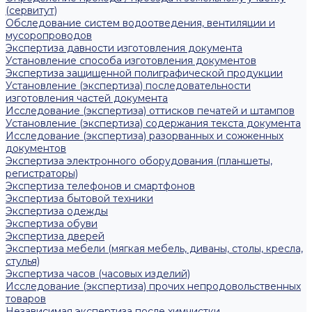
(сервитут)
Обследование систем водоотведения, вентиляции и
мусоропроводов
Экспертиза давности изготовления документа
Установление способа изготовления документов
Экспертиза защищенной полиграфической продукции
Установление (экспертиза) последовательности
изготовления частей документа
Исследование (экспертиза) оттисков печатей и штампов
Установление (экспертиза) содержания текста документа
Исследование (экспертиза) разорванных и сожженных
документов
Экспертиза электронного оборудования (планшеты,
регистраторы)
Экспертиза телефонов и смартфонов
Экспертиза бытовой техники
Экспертиза одежды
Экспертиза обуви
Экспертиза дверей
Экспертиза мебели (мягкая мебель, диваны, столы, кресла,
стулья)
Экспертиза часов (часовых изделий)
Исследование (экспертиза) прочих непродовольственных
товаров
Независимая экспертиза после химчистки