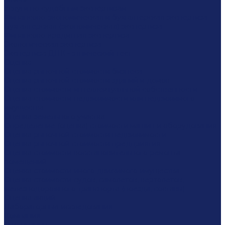
Услуги по судебным экспертизам
Финансово-экономическая и бухгалтерская экспертиза
Бухгалтерская (экономическая) экспертиза
Финансово-кредитная экспертиза
Экологическая экспертиза
Экспертиза ДНК - этнический тест
Оценка
Оценка рыночной стоимости бизнеса
Оценка рыночной стоимости зданий и домов
Оценка стоимости интеллектуальной собственности
Оценка стоимости недвижимости или недвижимого
имущества
Оценка земельного участка
Определение (оценка) стоимости машин и оборудования
Оценка рыночной стоимости недвижимости
Оценка рыночной стоимости предприятия
Оценка стоимости восстановительного ремонта
помещений
Оценка стоимости иного движимого имущества
Оценка стоимости судов, самолетов, вертолетов,
железнодорожного транспорта (поезда, составы)
Оценка акций
Лабораторные исследования
Компания