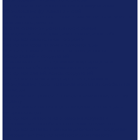
Обследование несущих конструкций
Экспертиза инженерных систем и коммуникаций
Обследование фундамента и свай
Судебная строительно-техническая экспертиза качества
капитального ремонта
Оценка стоимости ремонта после залива
Определение категории ремонта и перечня работ
Экспертиза самовольной постройки
Экспертиза уровня шума и звукоизоляции
Оценка условий естественной освещенности
Обмер зданий и сооружений
Тепловизионное обследование квартир и домов
Техническое обследование жилых зданий
Экспертиза зданий, домов, сооружений
Экспертиза приёмки квартир от застройщиков
Обследование дорог, тоннелей, мостов, автомобильных
площадок
Определение прохода / проезда к земельному участку
(сервитут)
Обследование систем водоотведения, вентиляции и
мусоропроводов
Экспертиза давности изготовления документа
Установление способа изготовления документов
Экспертиза защищенной полиграфической продукции
Установление (экспертиза) последовательности