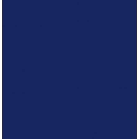
Обследование несущих конструкций
Экспертиза инженерных систем и коммуникаций
Обследование фундамента и свай
Судебная строительно-техническая экспертиза качества
капитального ремонта
Оценка стоимости ремонта после залива
Определение категории ремонта и перечня работ
Экспертиза самовольной постройки
Экспертиза уровня шума и звукоизоляции
Оценка условий естественной освещенности
Обмер зданий и сооружений
Тепловизионное обследование квартир и домов
Техническое обследование жилых зданий
Экспертиза зданий, домов, сооружений
Экспертиза приёмки квартир от застройщиков
Обследование дорог, тоннелей, мостов, автомобильных
площадок
Определение прохода / проезда к земельному участку
(сервитут)
Обследование систем водоотведения, вентиляции и
мусоропроводов
Техническая экспертиза документов
Экспертиза давности изготовления документа
Установление способа изготовления документов
Экспертиза защищенной полиграфической продукции