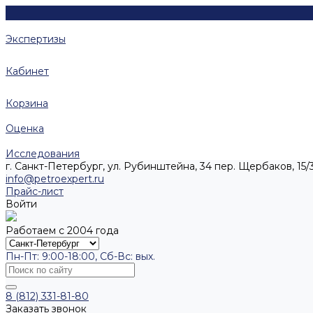
Экспертизы
Кабинет
Корзина
Оценка
Исследования
г. Санкт-Петербург, ул. Рубинштейна, 34 пер. Щербаков, 15/3
info@petroexpert.ru
Прайс-лист
Войти
Работаем с 2004 года
Пн-Пт: 9:00-18:00, Сб-Вс: вых.
8 (812) 331-81-80
Заказать звонок