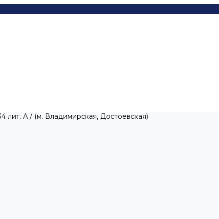
4 лит. А / (м. Владимирская, Достоевская)