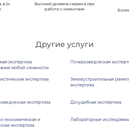
 в 2х
Высокий уровень сервиса при
о
работе с клиентами
Более
Другие услуги
мая экспертиза
Почерковедческая эксперт
ания любой сложности
истическая экспертиза
Землеустроительная (земел
экспертиза
роведческая экспертиза
Досудебная экспертиза
о-экономическая и
Лабораторные исследован
рская экспертиза