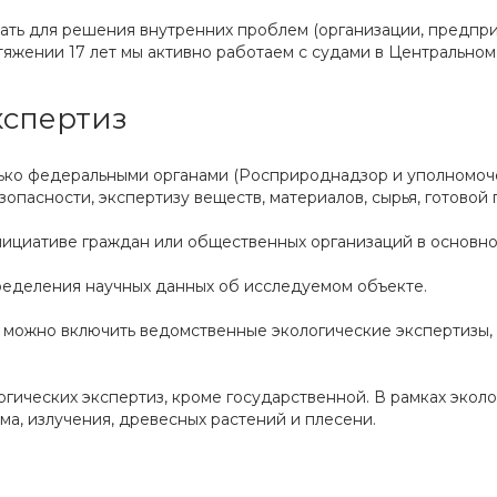
ать для решения внутренних проблем (организации, предпри
яжении 17 лет мы активно работаем с судами в Центральном
кспертиз
лько федеральными органами (Росприроднадзор и уполномоч
пасности, экспертизу веществ, материалов, сырья, готовой п
нициативе граждан или общественных организаций в основн
пределения научных данных об исследуемом объекте.
но можно включить ведомственные экологические экспертизы
гических экспертиз, кроме государственной. В рамках экол
ма, излучения, древесных растений и плесени.