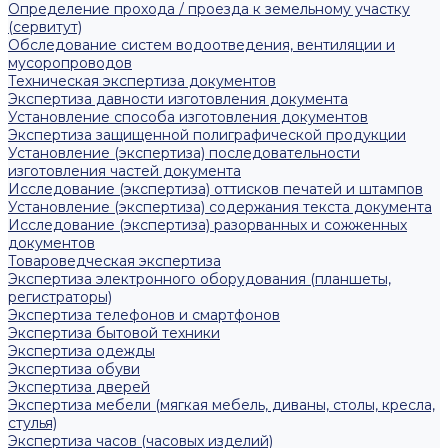
Определение прохода / проезда к земельному участку
(сервитут)
Обследование систем водоотведения, вентиляции и
мусоропроводов
Техническая экспертиза документов
Экспертиза давности изготовления документа
Установление способа изготовления документов
Экспертиза защищенной полиграфической продукции
Установление (экспертиза) последовательности
изготовления частей документа
Исследование (экспертиза) оттисков печатей и штампов
Установление (экспертиза) содержания текста документа
Исследование (экспертиза) разорванных и сожженных
документов
Товароведческая экспертиза
Экспертиза электронного оборудования (планшеты,
регистраторы)
Экспертиза телефонов и смартфонов
Экспертиза бытовой техники
Экспертиза одежды
Экспертиза обуви
Экспертиза дверей
Экспертиза мебели (мягкая мебель, диваны, столы, кресла,
стулья)
Экспертиза часов (часовых изделий)