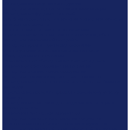
Обследование несущих конструкций
Экспертиза инженерных систем и коммуникаций
Обследование фундамента и свай
Судебная строительно-техническая экспертиза качества
капитального ремонта
Оценка стоимости ремонта после залива
Определение категории ремонта и перечня работ
Экспертиза самовольной постройки
Экспертиза уровня шума и звукоизоляции
Оценка условий естественной освещенности
Обмер зданий и сооружений
Тепловизионное обследование квартир и домов
Техническое обследование жилых зданий
Экспертиза зданий, домов, сооружений
Экспертиза приёмки квартир от застройщиков
Обследование дорог, тоннелей, мостов, автомобильных
площадок
Определение прохода / проезда к земельному участку
(сервитут)
Обследование систем водоотведения, вентиляции и
мусоропроводов
Техническая экспертиза документов
Экспертиза давности изготовления документа
Установление способа изготовления документов
Экспертиза защищенной полиграфической продукции