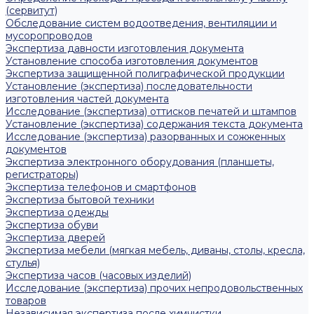
(сервитут)
Обследование систем водоотведения, вентиляции и
мусоропроводов
Экспертиза давности изготовления документа
Установление способа изготовления документов
Экспертиза защищенной полиграфической продукции
Установление (экспертиза) последовательности
изготовления частей документа
Исследование (экспертиза) оттисков печатей и штампов
Установление (экспертиза) содержания текста документа
Исследование (экспертиза) разорванных и сожженных
документов
Экспертиза электронного оборудования (планшеты,
регистраторы)
Экспертиза телефонов и смартфонов
Экспертиза бытовой техники
Экспертиза одежды
Экспертиза обуви
Экспертиза дверей
Экспертиза мебели (мягкая мебель, диваны, столы, кресла,
стулья)
Экспертиза часов (часовых изделий)
Исследование (экспертиза) прочих непродовольственных
товаров
Независимая экспертиза после химчистки