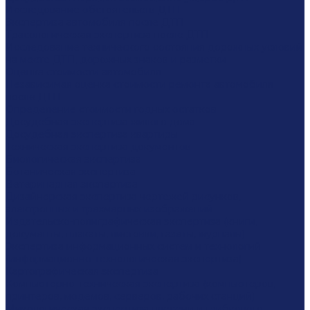
Исследование обстоятельств ДТП
Экспертиза автомобиля после ДТП
Трасологическая экспертиза после ДТП
Исследование технического состояния дорожных условий
на месте ДТП, дорожных знаков и разметки
Оценка стоимости автомобиля
Независимая оценка стоимости ремонта автомобиля
после ДТП
Определение стоимости годных остатков
Досудебная экспертиза жилого дома
Досудебная экспертиза квартиры
Техническая экспертиза документов
Биологическая экспертиза
Ботаническая экспертиза
Ветеринарная экспертиза
Дизайнерская экспертиза чертежей рисунков,
электронных и трехмерных изображений
Издательско-полиграфическая экспертиза (книги,
документы, плакаты, листовки, газеты, журналы)
Экспертиза информационных систем и технологий
(информационно-технологическая экспертиза)
Картографическая экспертиза
Компьютерно-техническая экспертиза (компьютеров,
принтеров, модемов, серверов, рабочих станций)
Микологическая экспертиза плесени и грибкового