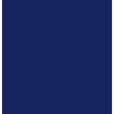
Обследование несущих конструкций
Экспертиза инженерных систем и коммуникаций
Обследование фундамента и свай
Судебная строительно-техническая экспертиза качества
капитального ремонта
Оценка стоимости ремонта после залива
Определение категории ремонта и перечня работ
Экспертиза самовольной постройки
Экспертиза уровня шума и звукоизоляции
Оценка условий естественной освещенности
Обмер зданий и сооружений
Тепловизионное обследование квартир и домов
Техническое обследование жилых зданий
Экспертиза зданий, домов, сооружений
Экспертиза приёмки квартир от застройщиков
Обследование дорог, тоннелей, мостов, автомобильных
площадок
Определение прохода / проезда к земельному участку
(сервитут)
Обследование систем водоотведения, вентиляции и
мусоропроводов
Экспертиза давности изготовления документа
Установление способа изготовления документов
Экспертиза защищенной полиграфической продукции
Установление (экспертиза) последовательности