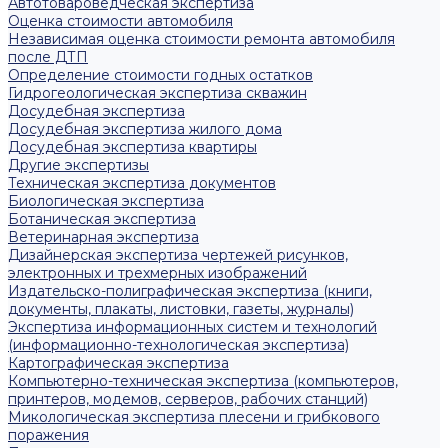
Автотовароведческая экспертиза
Оценка стоимости автомобиля
Независимая оценка стоимости ремонта автомобиля
после ДТП
Определение стоимости годных остатков
Гидрогеологическая экспертиза скважин
Досудебная экспертиза
Досудебная экспертиза жилого дома
Досудебная экспертиза квартиры
Другие экспертизы
Техническая экспертиза документов
Биологическая экспертиза
Ботаническая экспертиза
Ветеринарная экспертиза
Дизайнерская экспертиза чертежей рисунков,
электронных и трехмерных изображений
Издательско-полиграфическая экспертиза (книги,
документы, плакаты, листовки, газеты, журналы)
Экспертиза информационных систем и технологий
(информационно-технологическая экспертиза)
Картографическая экспертиза
Компьютерно-техническая экспертиза (компьютеров,
принтеров, модемов, серверов, рабочих станций)
Микологическая экспертиза плесени и грибкового
поражения