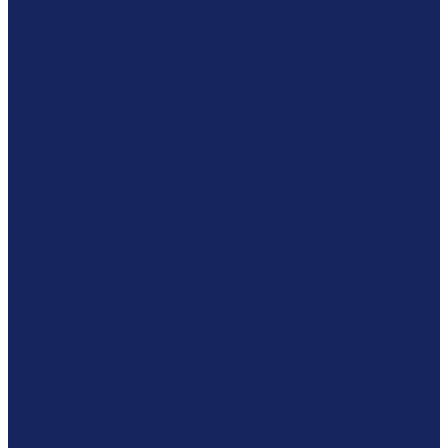
Криминалистическая экспертиза
Фоновидеоскопическая экспертиза
Фототехническая экспертиза
Портретная экспертиза (установления личности человека
на фото и видеозаписях)
Лабораторные исследования
Лингвистическая экспертиза
Независимая экспертиза оборудования любой сложности
Почерковедческая экспертиза
Экспертиза рукописного текста
Экспертиза подписи для суда
Психологическая экспертиза (психолого-педагогическая
экспертиза)
Судебно-психологическая экспертиза
Рецензирование заключений
Строительно-техническая экспертиза
Независимая экспертиза вентиляции
Досудебная строительно-техническая экспертиза
Экспертиза ангаров
Обследование состояния фасадов
Обследование кровли
Экспертиза строительно-монтажных работ
Экспертиза проектно-сметной документации
Обследование стен
Обследование зданий и сооружений