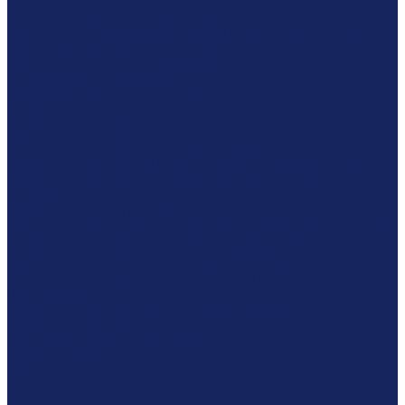
Услуги по судебным экспертизам
Финансово-экономическая и бухгалтерская экспертиза
Бухгалтерская (экономическая) экспертиза
Финансово-кредитная экспертиза
Экологическая экспертиза
Экспертиза ДНК - этнический тест
Оценка
Оценка рыночной стоимости бизнеса
Оценка рыночной стоимости зданий и домов
Оценка стоимости интеллектуальной собственности
Оценка стоимости недвижимости или недвижимого
имущества
Оценка земельного участка
Определение (оценка) стоимости машин и оборудования
Оценка рыночной стоимости недвижимости
Оценка рыночной стоимости предприятия
Оценка стоимости восстановительного ремонта
помещений
Оценка стоимости иного движимого имущества
Оценка стоимости судов, самолетов, вертолетов,
железнодорожного транспорта (поезда, составы)
Оценка акций
Лабораторные исследования
Компания