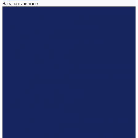
Заказать звонок
Экспертизы
Автотехническая экспертиза после ДТП
Автотовароведческая экспертиза
Гидрогеологическая экспертиза скважин
Досудебная экспертиза
Другие экспертизы
Землеустроительная (земельная) экспертиза
Криминалистическая экспертиза
Лабораторные исследования
Лингвистическая экспертиза
Независимая экспертиза оборудования любой сложности
Почерковедческая экспертиза
Психологическая экспертиза (психолого-педагогическая
экспертиза)
Рецензирование заключений
Строительно-техническая экспертиза
Техническая экспертиза документов
Товароведческая экспертиза
Трасологическая экспертиза
Услуги по судебным экспертизам
Финансово-экономическая и бухгалтерская экспертиза
Экологическая экспертиза
Экспертиза ДНК - этнический тест
Досудебный порядок возмещение ущерба ДТП