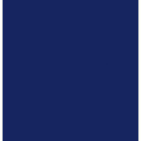
Политика конфиденциальности
Способы оплаты
Вопрос-ответ
Реквизиты
Охрана труда
Блог
Контакты
Узнать статус экспертизы
...
Экспертизы
Автотехническая экспертиза после ДТП
Досудебный порядок возмещение ущерба ДТП
Исследование обстоятельств ДТП
Экспертиза автомобиля после ДТП
Трасологическая экспертиза после ДТП
Исследование технического состояния дорожных условий
на месте ДТП, дорожных знаков и разметки
Автотовароведческая экспертиза
Оценка стоимости автомобиля
Независимая оценка стоимости ремонта автомобиля
после ДТП
Определение стоимости годных остатков
Гидрогеологическая экспертиза скважин
Досудебная экспертиза
Досудебная экспертиза жилого дома