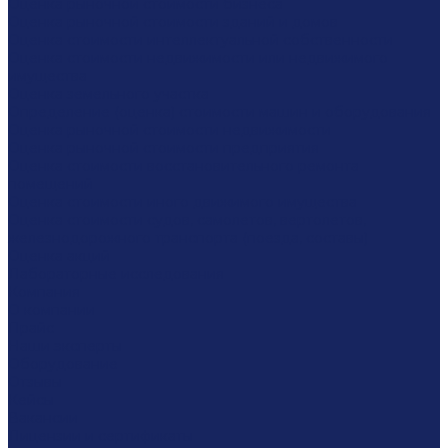
Оценка рыночной стоимости бизнеса
Оценка рыночной стоимости зданий и домов
Оценка стоимости интеллектуальной собственности
Оценка стоимости недвижимости или недвижимого
имущества
Оценка земельного участка
Определение (оценка) стоимости машин и оборудования
Оценка рыночной стоимости недвижимости
Оценка рыночной стоимости предприятия
Оценка стоимости восстановительного ремонта
помещений
Оценка стоимости иного движимого имущества
Оценка стоимости судов, самолетов, вертолетов,
железнодорожного транспорта (поезда, составы)
Оценка акций
Лабораторные исследования
Компания
О компании
Прайс
Наши эксперты
Оборудование
Отзывы
Кейсы
Вакансии
Лицензии и сертификаты