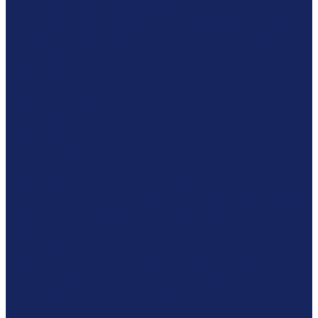
изготовления частей документа
Исследование (экспертиза) оттисков печатей и штампов
Установление (экспертиза) содержания текста документа
Исследование (экспертиза) разорванных и сожженных
документов
Экспертиза электронного оборудования (планшеты,
регистраторы)
Экспертиза телефонов и смартфонов
Экспертиза бытовой техники
Экспертиза одежды
Экспертиза обуви
Экспертиза дверей
Экспертиза мебели (мягкая мебель, диваны, столы, кресла,
стулья)
Экспертиза часов (часовых изделий)
Исследование (экспертиза) прочих непродовольственных
товаров
Независимая экспертиза после химчистки
Экспертиза следов и определение механизма их
образования
Исследование (экспертиза) маркировочных знаков и
пломб
Бухгалтерская (экономическая) экспертиза
Финансово-кредитная экспертиза
Оценка