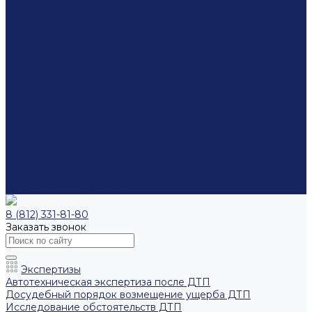
О компании
Прайс
Наши эксперты
Оборудование
Отзывы
Кейсы
Вакансии
Лицензии и сертификаты
Политика конфиденциальности
Способы оплаты
Вопрос-ответ
Реквизиты
Охрана труда
Блог
Контакты
Узнать статус экспертизы
8 (812) 331-81-80
Заказать звонок
Экспертизы
Автотехническая экспертиза после ДТП
Досудебный порядок возмещение ущерба ДТП
Исследование обстоятельств ДТП