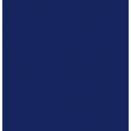
поражения
Пожарно-техническая экспертиза
Почвоведческая экспертиза, экспертиза почвы
Патентоведческая экспертиза
Металловедческая экспертиза
Определение (установление) границ земельного участка
Раздел земельного участка долевой собственности
Определение фактических размеров земельных участков
Фоновидеоскопическая экспертиза
Фототехническая экспертиза
Портретная экспертиза (установления личности человека
на фото и видеозаписях)
Экспертиза рукописного текста
Экспертиза подписи для суда
Судебно-психологическая экспертиза
Независимая экспертиза вентиляции
Досудебная строительно-техническая экспертиза
Экспертиза ангаров
Обследование состояния фасадов
Обследование кровли
Экспертиза строительно-монтажных работ
Экспертиза проектно-сметной документации
Обследование стен
Обследование зданий и сооружений