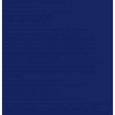
Досудебная экспертиза квартиры
Другие экспертизы
Техническая экспертиза документов
Биологическая экспертиза
Ботаническая экспертиза
Ветеринарная экспертиза
Дизайнерская экспертиза чертежей рисунков,
электронных и трехмерных изображений
Издательско-полиграфическая экспертиза (книги,
документы, плакаты, листовки, газеты, журналы)
Экспертиза информационных систем и технологий
(информационно-технологическая экспертиза)
Картографическая экспертиза
Компьютерно-техническая экспертиза (компьютеров,
принтеров, модемов, серверов, рабочих станций)
Микологическая экспертиза плесени и грибкового
поражения
Пожарно-техническая экспертиза
Почвоведческая экспертиза, экспертиза почвы
Патентоведческая экспертиза
Металловедческая экспертиза
Землеустроительная (земельная) экспертиза
Определение (установление) границ земельного участка
Раздел земельного участка долевой собственности
Определение фактических размеров земельных участков