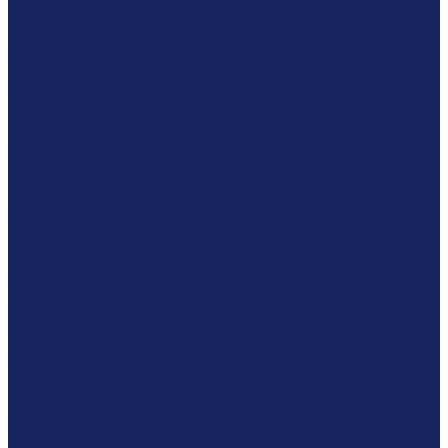
Установление (экспертиза) последовательности
изготовления частей документа
Исследование (экспертиза) оттисков печатей и штампов
Установление (экспертиза) содержания текста документа
Исследование (экспертиза) разорванных и сожженных
документов
Товароведческая экспертиза
Экспертиза электронного оборудования (планшеты,
регистраторы)
Экспертиза телефонов и смартфонов
Экспертиза бытовой техники
Экспертиза одежды
Экспертиза обуви
Экспертиза дверей
Экспертиза мебели (мягкая мебель, диваны, столы, кресла,
стулья)
Экспертиза часов (часовых изделий)
Исследование (экспертиза) прочих непродовольственных
товаров
Независимая экспертиза после химчистки
Трасологическая экспертиза
Экспертиза следов и определение механизма их
образования
Исследование (экспертиза) маркировочных знаков и
пломб