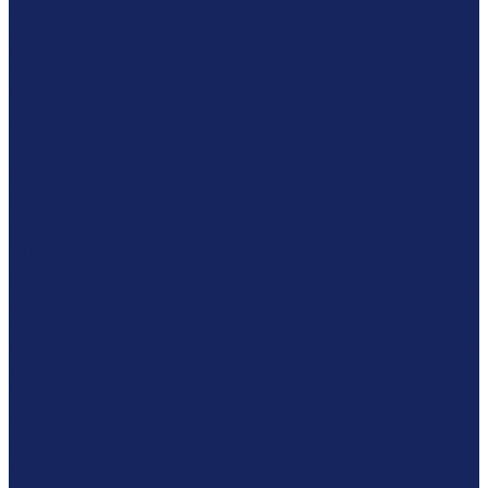
Установление (экспертиза) последовательности
изготовления частей документа
Исследование (экспертиза) оттисков печатей и штампов
Установление (экспертиза) содержания текста документа
Исследование (экспертиза) разорванных и сожженных
документов
Товароведческая экспертиза
Экспертиза электронного оборудования (планшеты,
регистраторы)
Экспертиза телефонов и смартфонов
Экспертиза бытовой техники
Экспертиза одежды
Экспертиза обуви
Экспертиза дверей
Экспертиза мебели (мягкая мебель, диваны, столы, кресла,
стулья)
Экспертиза часов (часовых изделий)
Исследование (экспертиза) прочих непродовольственных
товаров
Независимая экспертиза после химчистки
Трасологическая экспертиза
Экспертиза следов и определение механизма их
образования
Исследование (экспертиза) маркировочных знаков и
пломб