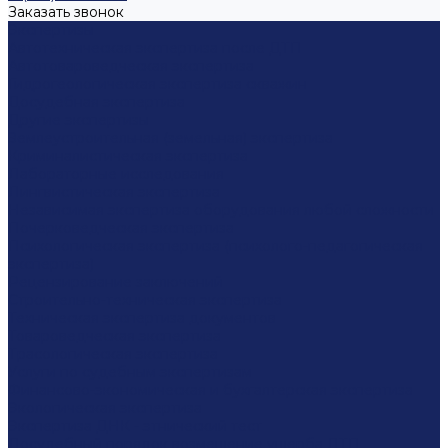
Заказать звонок
Экспертизы
Автотехническая экспертиза после ДТП
Автотовароведческая экспертиза
Гидрогеологическая экспертиза скважин
Досудебная экспертиза
Другие экспертизы
Землеустроительная (земельная) экспертиза
Криминалистическая экспертиза
Лабораторные исследования
Лингвистическая экспертиза
Независимая экспертиза оборудования любой сложности
Почерковедческая экспертиза
Психологическая экспертиза (психолого-педагогическая
экспертиза)
Рецензирование заключений
Строительно-техническая экспертиза
Техническая экспертиза документов
Товароведческая экспертиза
Трасологическая экспертиза
Услуги по судебным экспертизам
Финансово-экономическая и бухгалтерская экспертиза
Экологическая экспертиза
Экспертиза ДНК - этнический тест
Досудебный порядок возмещение ущерба ДТП