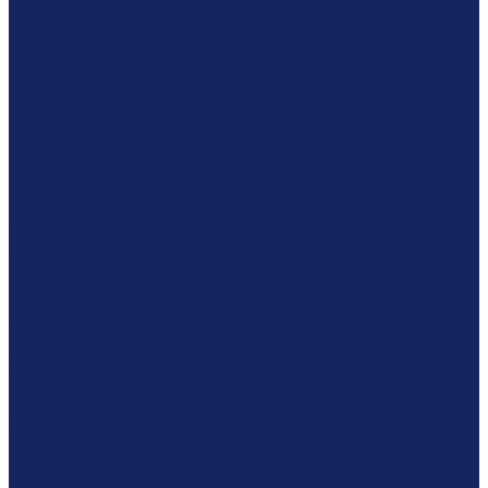
Обследование несущих конструкций
Экспертиза инженерных систем и коммуникаций
Обследование фундамента и свай
Судебная строительно-техническая экспертиза качества
капитального ремонта
Оценка стоимости ремонта после залива
Определение категории ремонта и перечня работ
Экспертиза самовольной постройки
Экспертиза уровня шума и звукоизоляции
Оценка условий естественной освещенности
Обмер зданий и сооружений
Тепловизионное обследование квартир и домов
Техническое обследование жилых зданий
Экспертиза зданий, домов, сооружений
Экспертиза приёмки квартир от застройщиков
Обследование дорог, тоннелей, мостов, автомобильных
площадок
Определение прохода / проезда к земельному участку
(сервитут)
Обследование систем водоотведения, вентиляции и
мусоропроводов
Техническая экспертиза документов
Экспертиза давности изготовления документа
Установление способа изготовления документов
Экспертиза защищенной полиграфической продукции