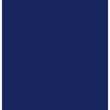
Криминалистическая экспертиза
Фоновидеоскопическая экспертиза
Фототехническая экспертиза
Портретная экспертиза (установления личности человека
на фото и видеозаписях)
Лабораторные исследования
Лингвистическая экспертиза
Независимая экспертиза оборудования любой сложности
Почерковедческая экспертиза
Экспертиза рукописного текста
Экспертиза подписи для суда
Психологическая экспертиза (психолого-педагогическая
экспертиза)
Судебно-психологическая экспертиза
Рецензирование заключений
Строительно-техническая экспертиза
Независимая экспертиза вентиляции
Досудебная строительно-техническая экспертиза
Экспертиза ангаров
Обследование состояния фасадов
Обследование кровли
Экспертиза строительно-монтажных работ
Экспертиза проектно-сметной документации
Обследование стен
Обследование зданий и сооружений