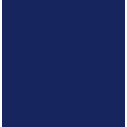
Политика конфиденциальности
Способы оплаты
Вопрос-ответ
Реквизиты
Охрана труда
Блог
Контакты
Узнать статус экспертизы
...
Экспертизы
Автотехническая экспертиза после ДТП
Досудебный порядок возмещение ущерба ДТП
Исследование обстоятельств ДТП
Экспертиза автомобиля после ДТП
Трасологическая экспертиза после ДТП
Исследование технического состояния дорожных условий
на месте ДТП, дорожных знаков и разметки
Автотовароведческая экспертиза
Оценка стоимости автомобиля
Независимая оценка стоимости ремонта автомобиля
после ДТП
Определение стоимости годных остатков
Гидрогеологическая экспертиза скважин
Досудебная экспертиза
Досудебная экспертиза жилого дома