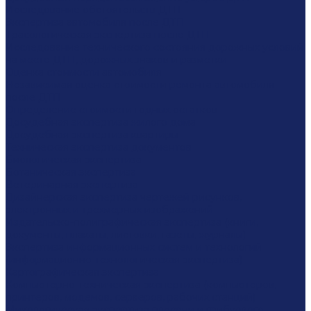
Исследование обстоятельств ДТП
Экспертиза автомобиля после ДТП
Трасологическая экспертиза после ДТП
Исследование технического состояния дорожных условий
на месте ДТП, дорожных знаков и разметки
Оценка стоимости автомобиля
Независимая оценка стоимости ремонта автомобиля
после ДТП
Определение стоимости годных остатков
Досудебная экспертиза жилого дома
Досудебная экспертиза квартиры
Техническая экспертиза документов
Биологическая экспертиза
Ботаническая экспертиза
Ветеринарная экспертиза
Дизайнерская экспертиза чертежей рисунков,
электронных и трехмерных изображений
Издательско-полиграфическая экспертиза (книги,
документы, плакаты, листовки, газеты, журналы)
Экспертиза информационных систем и технологий
(информационно-технологическая экспертиза)
Картографическая экспертиза
Компьютерно-техническая экспертиза (компьютеров,
принтеров, модемов, серверов, рабочих станций)
Микологическая экспертиза плесени и грибкового