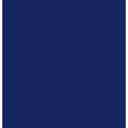
Досудебная экспертиза квартиры
Другие экспертизы
Техническая экспертиза документов
Биологическая экспертиза
Ботаническая экспертиза
Ветеринарная экспертиза
Дизайнерская экспертиза чертежей рисунков,
электронных и трехмерных изображений
Издательско-полиграфическая экспертиза (книги,
документы, плакаты, листовки, газеты, журналы)
Экспертиза информационных систем и технологий
(информационно-технологическая экспертиза)
Картографическая экспертиза
Компьютерно-техническая экспертиза (компьютеров,
принтеров, модемов, серверов, рабочих станций)
Микологическая экспертиза плесени и грибкового
поражения
Пожарно-техническая экспертиза
Почвоведческая экспертиза, экспертиза почвы
Патентоведческая экспертиза
Металловедческая экспертиза
Землеустроительная (земельная) экспертиза
Определение (установление) границ земельного участка
Раздел земельного участка долевой собственности
Определение фактических размеров земельных участков