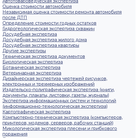
Автотовароведческая экспертиза
Оценка стоимости автомобиля
Независимая оценка стоимости ремонта автомобиля
после ДТП
Определение стоимости годных остатков
Гидрогеологическая экспертиза скважин
Досудебная экспертиза
Досудебная экспертиза жилого дома
Досудебная экспертиза квартиры
Другие экспертизы
Техническая экспертиза документов
Биологическая экспертиза
Ботаническая экспертиза
Ветеринарная экспертиза
Дизайнерская экспертиза чертежей рисунков,
электронных и трехмерных изображений
Издательско-полиграфическая экспертиза (книги,
документы, плакаты, листовки, газеты, журналы)
Экспертиза информационных систем и технологий
(информационно-технологическая экспертиза)
Картографическая экспертиза
Компьютерно-техническая экспертиза (компьютеров,
принтеров, модемов, серверов, рабочих станций)
Микологическая экспертиза плесени и грибкового
поражения