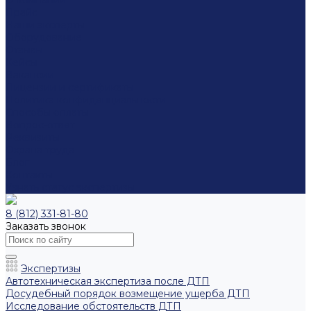
О компании
Прайс
Наши эксперты
Оборудование
Отзывы
Кейсы
Вакансии
Лицензии и сертификаты
Политика конфиденциальности
Способы оплаты
Вопрос-ответ
Реквизиты
Охрана труда
Блог
Контакты
Узнать статус экспертизы
8 (812) 331-81-80
Заказать звонок
Экспертизы
Автотехническая экспертиза после ДТП
Досудебный порядок возмещение ущерба ДТП
Исследование обстоятельств ДТП