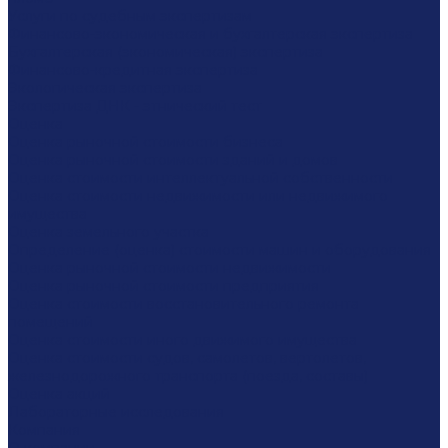
Услуги по судебным экспертизам
Финансово-экономическая и бухгалтерская экспертиза
Бухгалтерская (экономическая) экспертиза
Финансово-кредитная экспертиза
Экологическая экспертиза
Экспертиза ДНК - этнический тест
Оценка
Оценка рыночной стоимости бизнеса
Оценка рыночной стоимости зданий и домов
Оценка стоимости интеллектуальной собственности
Оценка стоимости недвижимости или недвижимого
имущества
Оценка земельного участка
Определение (оценка) стоимости машин и оборудования
Оценка рыночной стоимости недвижимости
Оценка рыночной стоимости предприятия
Оценка стоимости восстановительного ремонта
помещений
Оценка стоимости иного движимого имущества
Оценка стоимости судов, самолетов, вертолетов,
железнодорожного транспорта (поезда, составы)
Оценка акций
Лабораторные исследования
Компания