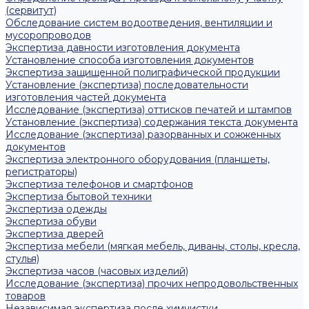
(сервитут)
Обследование систем водоотведения, вентиляции и
мусоропроводов
Экспертиза давности изготовления документа
Установление способа изготовления документов
Экспертиза защищенной полиграфической продукции
Установление (экспертиза) последовательности
изготовления частей документа
Исследование (экспертиза) оттисков печатей и штампов
Установление (экспертиза) содержания текста документа
Исследование (экспертиза) разорванных и сожженных
документов
Экспертиза электронного оборудования (планшеты,
регистраторы)
Экспертиза телефонов и смартфонов
Экспертиза бытовой техники
Экспертиза одежды
Экспертиза обуви
Экспертиза дверей
Экспертиза мебели (мягкая мебель, диваны, столы, кресла,
стулья)
Экспертиза часов (часовых изделий)
Исследование (экспертиза) прочих непродовольственных
товаров
Независимая экспертиза после химчистки