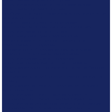
Обследование несущих конструкций
Экспертиза инженерных систем и коммуникаций
Обследование фундамента и свай
Судебная строительно-техническая экспертиза качества
капитального ремонта
Оценка стоимости ремонта после залива
Определение категории ремонта и перечня работ
Экспертиза самовольной постройки
Экспертиза уровня шума и звукоизоляции
Оценка условий естественной освещенности
Обмер зданий и сооружений
Тепловизионное обследование квартир и домов
Техническое обследование жилых зданий
Экспертиза зданий, домов, сооружений
Экспертиза приёмки квартир от застройщиков
Обследование дорог, тоннелей, мостов, автомобильных
площадок
Определение прохода / проезда к земельному участку
(сервитут)
Обследование систем водоотведения, вентиляции и
мусоропроводов
Экспертиза давности изготовления документа
Установление способа изготовления документов
Экспертиза защищенной полиграфической продукции
Установление (экспертиза) последовательности