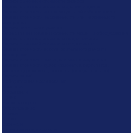
Оценка рыночной стоимости бизнеса
Оценка рыночной стоимости зданий и домов
Оценка стоимости интеллектуальной собственности
Оценка стоимости недвижимости или недвижимого
имущества
Оценка земельного участка
Определение (оценка) стоимости машин и оборудования
Оценка рыночной стоимости недвижимости
Оценка рыночной стоимости предприятия
Оценка стоимости восстановительного ремонта
помещений
Оценка стоимости иного движимого имущества
Оценка стоимости судов, самолетов, вертолетов,
железнодорожного транспорта (поезда, составы)
Оценка акций
Лабораторные исследования
Компания
О компании
Прайс
Наши эксперты
Оборудование
Отзывы
Кейсы
Вакансии
Лицензии и сертификаты