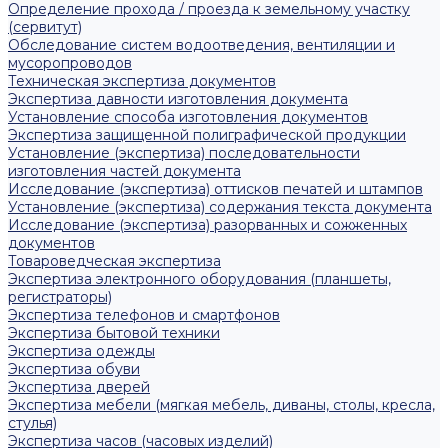
Определение прохода / проезда к земельному участку
(сервитут)
Обследование систем водоотведения, вентиляции и
мусоропроводов
Техническая экспертиза документов
Экспертиза давности изготовления документа
Установление способа изготовления документов
Экспертиза защищенной полиграфической продукции
Установление (экспертиза) последовательности
изготовления частей документа
Исследование (экспертиза) оттисков печатей и штампов
Установление (экспертиза) содержания текста документа
Исследование (экспертиза) разорванных и сожженных
документов
Товароведческая экспертиза
Экспертиза электронного оборудования (планшеты,
регистраторы)
Экспертиза телефонов и смартфонов
Экспертиза бытовой техники
Экспертиза одежды
Экспертиза обуви
Экспертиза дверей
Экспертиза мебели (мягкая мебель, диваны, столы, кресла,
стулья)
Экспертиза часов (часовых изделий)