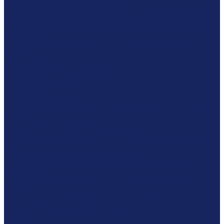
изготовления частей документа
Исследование (экспертиза) оттисков печатей и штампов
Установление (экспертиза) содержания текста документа
Исследование (экспертиза) разорванных и сожженных
документов
Экспертиза электронного оборудования (планшеты,
регистраторы)
Экспертиза телефонов и смартфонов
Экспертиза бытовой техники
Экспертиза одежды
Экспертиза обуви
Экспертиза дверей
Экспертиза мебели (мягкая мебель, диваны, столы, кресла,
стулья)
Экспертиза часов (часовых изделий)
Исследование (экспертиза) прочих непродовольственных
товаров
Независимая экспертиза после химчистки
Экспертиза следов и определение механизма их
образования
Исследование (экспертиза) маркировочных знаков и
пломб
Бухгалтерская (экономическая) экспертиза
Финансово-кредитная экспертиза
Оценка