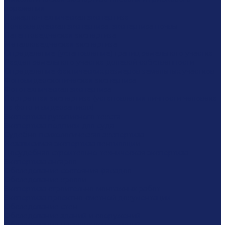
поражения
Пожарно-техническая экспертиза
Почвоведческая экспертиза, экспертиза почвы
Патентоведческая экспертиза
Металловедческая экспертиза
Определение (установление) границ земельного участка
Раздел земельного участка долевой собственности
Определение фактических размеров земельных участков
Фоновидеоскопическая экспертиза
Фототехническая экспертиза
Портретная экспертиза (установления личности человека
на фото и видеозаписях)
Экспертиза рукописного текста
Экспертиза подписи для суда
Судебно-психологическая экспертиза
Независимая экспертиза вентиляции
Досудебная строительно-техническая экспертиза
Экспертиза ангаров
Обследование состояния фасадов
Обследование кровли
Экспертиза строительно-монтажных работ
Экспертиза проектно-сметной документации
Обследование стен
Обследование зданий и сооружений