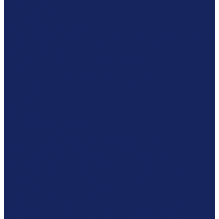
Исследование обстоятельств ДТП
Экспертиза автомобиля после ДТП
Трасологическая экспертиза после ДТП
Исследование технического состояния дорожных условий
на месте ДТП, дорожных знаков и разметки
Оценка стоимости автомобиля
Независимая оценка стоимости ремонта автомобиля
после ДТП
Определение стоимости годных остатков
Досудебная экспертиза жилого дома
Досудебная экспертиза квартиры
Техническая экспертиза документов
Биологическая экспертиза
Ботаническая экспертиза
Ветеринарная экспертиза
Дизайнерская экспертиза чертежей рисунков,
электронных и трехмерных изображений
Издательско-полиграфическая экспертиза (книги,
документы, плакаты, листовки, газеты, журналы)
Экспертиза информационных систем и технологий
(информационно-технологическая экспертиза)
Картографическая экспертиза
Компьютерно-техническая экспертиза (компьютеров,
принтеров, модемов, серверов, рабочих станций)
Микологическая экспертиза плесени и грибкового