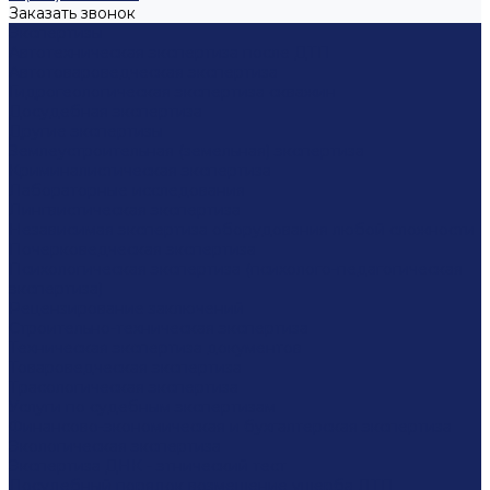
Заказать звонок
Экспертизы
Автотехническая экспертиза после ДТП
Автотовароведческая экспертиза
Гидрогеологическая экспертиза скважин
Досудебная экспертиза
Другие экспертизы
Землеустроительная (земельная) экспертиза
Криминалистическая экспертиза
Лабораторные исследования
Лингвистическая экспертиза
Независимая экспертиза оборудования любой сложности
Почерковедческая экспертиза
Психологическая экспертиза (психолого-педагогическая
экспертиза)
Рецензирование заключений
Строительно-техническая экспертиза
Техническая экспертиза документов
Товароведческая экспертиза
Трасологическая экспертиза
Услуги по судебным экспертизам
Финансово-экономическая и бухгалтерская экспертиза
Экологическая экспертиза
Экспертиза ДНК - этнический тест
Досудебный порядок возмещение ущерба ДТП