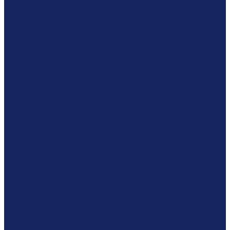
Обследование несущих конструкций
Экспертиза инженерных систем и коммуникаций
Обследование фундамента и свай
Судебная строительно-техническая экспертиза качества
капитального ремонта
Оценка стоимости ремонта после залива
Определение категории ремонта и перечня работ
Экспертиза самовольной постройки
Экспертиза уровня шума и звукоизоляции
Оценка условий естественной освещенности
Обмер зданий и сооружений
Тепловизионное обследование квартир и домов
Техническое обследование жилых зданий
Экспертиза зданий, домов, сооружений
Экспертиза приёмки квартир от застройщиков
Обследование дорог, тоннелей, мостов, автомобильных
площадок
Определение прохода / проезда к земельному участку
(сервитут)
Обследование систем водоотведения, вентиляции и
мусоропроводов
Экспертиза давности изготовления документа
Установление способа изготовления документов
Экспертиза защищенной полиграфической продукции
Установление (экспертиза) последовательности