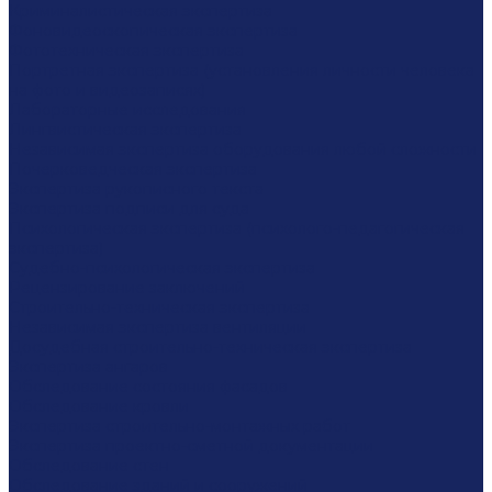
Криминалистическая экспертиза
Фоновидеоскопическая экспертиза
Фототехническая экспертиза
Портретная экспертиза (установления личности человека
на фото и видеозаписях)
Лабораторные исследования
Лингвистическая экспертиза
Независимая экспертиза оборудования любой сложности
Почерковедческая экспертиза
Экспертиза рукописного текста
Экспертиза подписи для суда
Психологическая экспертиза (психолого-педагогическая
экспертиза)
Судебно-психологическая экспертиза
Рецензирование заключений
Строительно-техническая экспертиза
Независимая экспертиза вентиляции
Досудебная строительно-техническая экспертиза
Экспертиза ангаров
Обследование состояния фасадов
Обследование кровли
Экспертиза строительно-монтажных работ
Экспертиза проектно-сметной документации
Обследование стен
Обследование зданий и сооружений