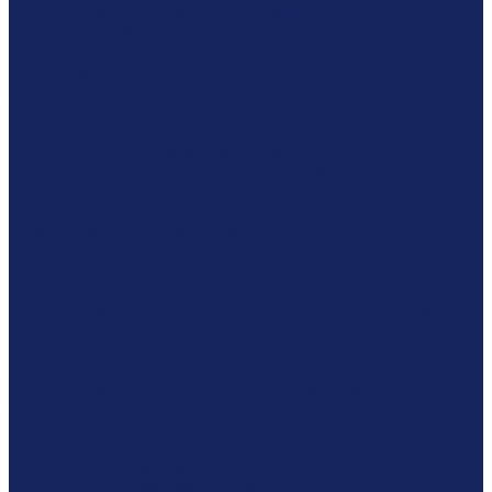
Обследование несущих конструкций
Экспертиза инженерных систем и коммуникаций
Обследование фундамента и свай
Судебная строительно-техническая экспертиза качества
капитального ремонта
Оценка стоимости ремонта после залива
Определение категории ремонта и перечня работ
Экспертиза самовольной постройки
Экспертиза уровня шума и звукоизоляции
Оценка условий естественной освещенности
Обмер зданий и сооружений
Тепловизионное обследование квартир и домов
Техническое обследование жилых зданий
Экспертиза зданий, домов, сооружений
Экспертиза приёмки квартир от застройщиков
Обследование дорог, тоннелей, мостов, автомобильных
площадок
Определение прохода / проезда к земельному участку
(сервитут)
Обследование систем водоотведения, вентиляции и
мусоропроводов
Техническая экспертиза документов
Экспертиза давности изготовления документа
Установление способа изготовления документов
Экспертиза защищенной полиграфической продукции