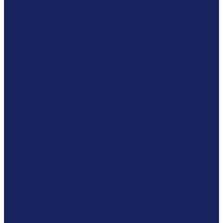
Установление (экспертиза) последовательности
изготовления частей документа
Исследование (экспертиза) оттисков печатей и штампов
Установление (экспертиза) содержания текста документа
Исследование (экспертиза) разорванных и сожженных
документов
Товароведческая экспертиза
Экспертиза электронного оборудования (планшеты,
регистраторы)
Экспертиза телефонов и смартфонов
Экспертиза бытовой техники
Экспертиза одежды
Экспертиза обуви
Экспертиза дверей
Экспертиза мебели (мягкая мебель, диваны, столы, кресла,
стулья)
Экспертиза часов (часовых изделий)
Исследование (экспертиза) прочих непродовольственных
товаров
Независимая экспертиза после химчистки
Трасологическая экспертиза
Экспертиза следов и определение механизма их
образования
Исследование (экспертиза) маркировочных знаков и
пломб