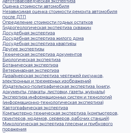
Автотовароведческая экспертиза
Оценка стоимости автомобиля
Независимая оценка стоимости ремонта автомобиля
после ДТП
Определение стоимости годных остатков
Гидрогеологическая экспертиза скважин
Досудебная экспертиза
Досудебная экспертиза жилого дома
Досудебная экспертиза квартиры
Другие экспертизы
Техническая экспертиза документов
Биологическая экспертиза
Ботаническая экспертиза
Ветеринарная экспертиза
Дизайнерская экспертиза чертежей рисунков,
электронных и трехмерных изображений
Издательско-полиграфическая экспертиза (книги,
документы, плакаты, листовки, газеты, журналы)
Экспертиза информационных систем и технологий
(информационно-технологическая экспертиза)
Картографическая экспертиза
Компьютерно-техническая экспертиза (компьютеров,
принтеров, модемов, серверов, рабочих станций)
Микологическая экспертиза плесени и грибкового
поражения