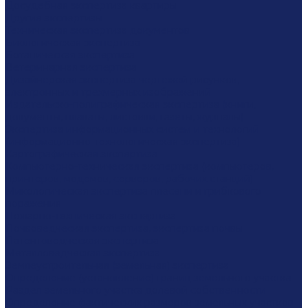
Досудебная экспертиза квартиры
Другие экспертизы
Техническая экспертиза документов
Биологическая экспертиза
Ботаническая экспертиза
Ветеринарная экспертиза
Дизайнерская экспертиза чертежей рисунков,
электронных и трехмерных изображений
Издательско-полиграфическая экспертиза (книги,
документы, плакаты, листовки, газеты, журналы)
Экспертиза информационных систем и технологий
(информационно-технологическая экспертиза)
Картографическая экспертиза
Компьютерно-техническая экспертиза (компьютеров,
принтеров, модемов, серверов, рабочих станций)
Микологическая экспертиза плесени и грибкового
поражения
Пожарно-техническая экспертиза
Почвоведческая экспертиза, экспертиза почвы
Патентоведческая экспертиза
Металловедческая экспертиза
Землеустроительная (земельная) экспертиза
Определение (установление) границ земельного участка
Раздел земельного участка долевой собственности
Определение фактических размеров земельных участков