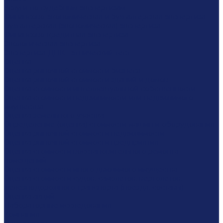
Услуги по судебным экспертизам
Финансово-экономическая и бухгалтерская экспертиза
Бухгалтерская (экономическая) экспертиза
Финансово-кредитная экспертиза
Экологическая экспертиза
Экспертиза ДНК - этнический тест
Оценка
Оценка рыночной стоимости бизнеса
Оценка рыночной стоимости зданий и домов
Оценка стоимости интеллектуальной собственности
Оценка стоимости недвижимости или недвижимого
имущества
Оценка земельного участка
Определение (оценка) стоимости машин и оборудования
Оценка рыночной стоимости недвижимости
Оценка рыночной стоимости предприятия
Оценка стоимости восстановительного ремонта
помещений
Оценка стоимости иного движимого имущества
Оценка стоимости судов, самолетов, вертолетов,
железнодорожного транспорта (поезда, составы)
Оценка акций
Лабораторные исследования
Компания