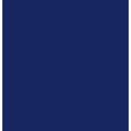
изготовления частей документа
Исследование (экспертиза) оттисков печатей и штампов
Установление (экспертиза) содержания текста документа
Исследование (экспертиза) разорванных и сожженных
документов
Экспертиза электронного оборудования (планшеты,
регистраторы)
Экспертиза телефонов и смартфонов
Экспертиза бытовой техники
Экспертиза одежды
Экспертиза обуви
Экспертиза дверей
Экспертиза мебели (мягкая мебель, диваны, столы, кресла,
стулья)
Экспертиза часов (часовых изделий)
Исследование (экспертиза) прочих непродовольственных
товаров
Независимая экспертиза после химчистки
Экспертиза следов и определение механизма их
образования
Исследование (экспертиза) маркировочных знаков и
пломб
Бухгалтерская (экономическая) экспертиза
Финансово-кредитная экспертиза
Оценка