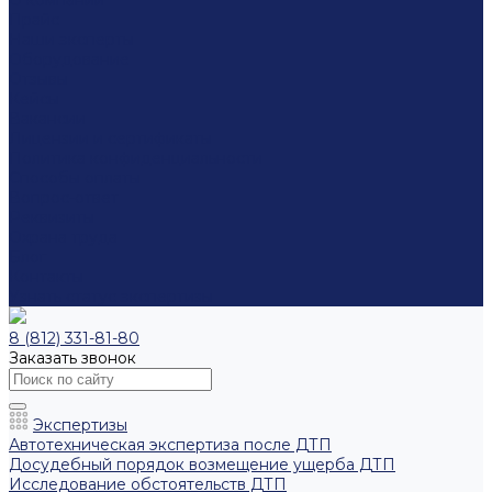
О компании
Прайс
Наши эксперты
Оборудование
Отзывы
Кейсы
Вакансии
Лицензии и сертификаты
Политика конфиденциальности
Способы оплаты
Вопрос-ответ
Реквизиты
Охрана труда
Блог
Контакты
Узнать статус экспертизы
8 (812) 331-81-80
Заказать звонок
Экспертизы
Автотехническая экспертиза после ДТП
Досудебный порядок возмещение ущерба ДТП
Исследование обстоятельств ДТП