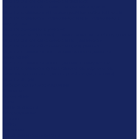
Оценка рыночной стоимости бизнеса
Оценка рыночной стоимости зданий и домов
Оценка стоимости интеллектуальной собственности
Оценка стоимости недвижимости или недвижимого
имущества
Оценка земельного участка
Определение (оценка) стоимости машин и оборудования
Оценка рыночной стоимости недвижимости
Оценка рыночной стоимости предприятия
Оценка стоимости восстановительного ремонта
помещений
Оценка стоимости иного движимого имущества
Оценка стоимости судов, самолетов, вертолетов,
железнодорожного транспорта (поезда, составы)
Оценка акций
Лабораторные исследования
Компания
О компании
Прайс
Наши эксперты
Оборудование
Отзывы
Кейсы
Вакансии
Лицензии и сертификаты