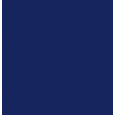
поражения
Пожарно-техническая экспертиза
Почвоведческая экспертиза, экспертиза почвы
Патентоведческая экспертиза
Металловедческая экспертиза
Определение (установление) границ земельного участка
Раздел земельного участка долевой собственности
Определение фактических размеров земельных участков
Фоновидеоскопическая экспертиза
Фототехническая экспертиза
Портретная экспертиза (установления личности человека
на фото и видеозаписях)
Экспертиза рукописного текста
Экспертиза подписи для суда
Судебно-психологическая экспертиза
Независимая экспертиза вентиляции
Досудебная строительно-техническая экспертиза
Экспертиза ангаров
Обследование состояния фасадов
Обследование кровли
Экспертиза строительно-монтажных работ
Экспертиза проектно-сметной документации
Обследование стен
Обследование зданий и сооружений