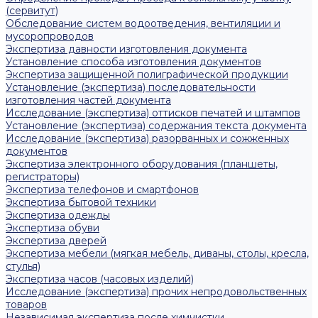
(сервитут)
Обследование систем водоотведения, вентиляции и
мусоропроводов
Экспертиза давности изготовления документа
Установление способа изготовления документов
Экспертиза защищенной полиграфической продукции
Установление (экспертиза) последовательности
изготовления частей документа
Исследование (экспертиза) оттисков печатей и штампов
Установление (экспертиза) содержания текста документа
Исследование (экспертиза) разорванных и сожженных
документов
Экспертиза электронного оборудования (планшеты,
регистраторы)
Экспертиза телефонов и смартфонов
Экспертиза бытовой техники
Экспертиза одежды
Экспертиза обуви
Экспертиза дверей
Экспертиза мебели (мягкая мебель, диваны, столы, кресла,
стулья)
Экспертиза часов (часовых изделий)
Исследование (экспертиза) прочих непродовольственных
товаров
Независимая экспертиза после химчистки