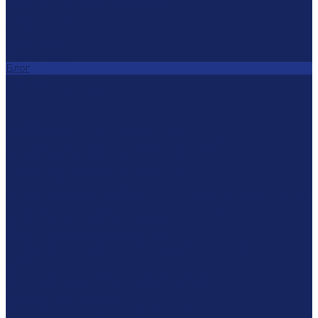
Политика конфиденциальности
Способы оплаты
Вопрос-ответ
Реквизиты
Охрана труда
Блог
Контакты
Узнать статус экспертизы
...
Экспертизы
Автотехническая экспертиза после ДТП
Досудебный порядок возмещение ущерба ДТП
Исследование обстоятельств ДТП
Экспертиза автомобиля после ДТП
Трасологическая экспертиза после ДТП
Исследование технического состояния дорожных условий
на месте ДТП, дорожных знаков и разметки
Автотовароведческая экспертиза
Оценка стоимости автомобиля
Независимая оценка стоимости ремонта автомобиля
после ДТП
Определение стоимости годных остатков
Гидрогеологическая экспертиза скважин
Досудебная экспертиза
Досудебная экспертиза жилого дома