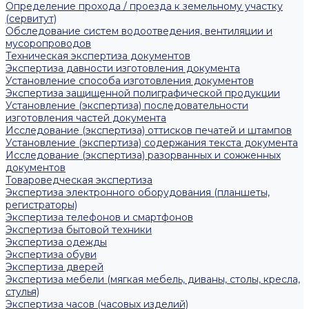
Определение прохода / проезда к земельному участку
(сервитут)
Обследование систем водоотведения, вентиляции и
мусоропроводов
Техническая экспертиза документов
Экспертиза давности изготовления документа
Установление способа изготовления документов
Экспертиза защищенной полиграфической продукции
Установление (экспертиза) последовательности
изготовления частей документа
Исследование (экспертиза) оттисков печатей и штампов
Установление (экспертиза) содержания текста документа
Исследование (экспертиза) разорванных и сожженных
документов
Товароведческая экспертиза
Экспертиза электронного оборудования (планшеты,
регистраторы)
Экспертиза телефонов и смартфонов
Экспертиза бытовой техники
Экспертиза одежды
Экспертиза обуви
Экспертиза дверей
Экспертиза мебели (мягкая мебель, диваны, столы, кресла,
стулья)
Экспертиза часов (часовых изделий)