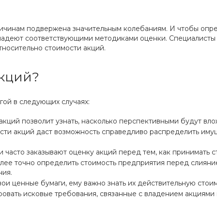
причинам подвержена значительным колебаниям. И чтобы опр
владеют соответствующими методиками оценки. Специалисты
носительно стоимости акций.
акций?
гой в следующих случаях:
 акций позволит узнать, насколько перспективными будут в
ости акций даст возможность справедливо распределить иму
и часто заказывают оценку акций перед тем, как принимать 
олее точно определить стоимость предприятия перед слиян
ния.
вои ценные бумаги, ему важно знать их действительную стои
ровать исковые требования, связанные с владением акциями 