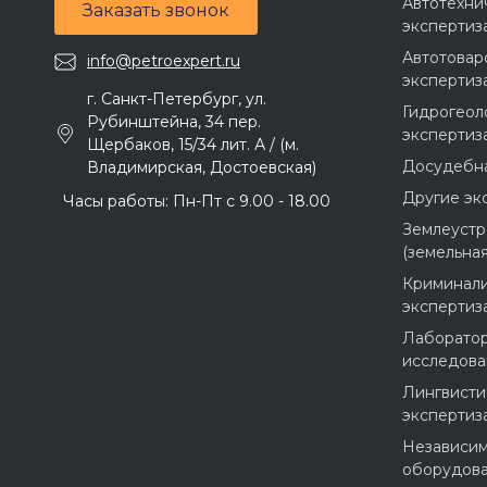
Автотехни
Заказать звонок
экспертиз
Автотовар
info@petroexpert.ru
экспертиз
г. Санкт-Петербург, ул.
Гидрогеол
Рубинштейна, 34 пер.
экспертиз
Щербаков, 15/34 лит. А / (м.
Досудебна
Владимирская, Достоевская)
Другие эк
Часы работы: Пн-Пт с 9.00 - 18.00
Землеустр
(земельная
Криминали
экспертиз
Лаборато
исследова
Лингвисти
экспертиз
Независим
оборудов