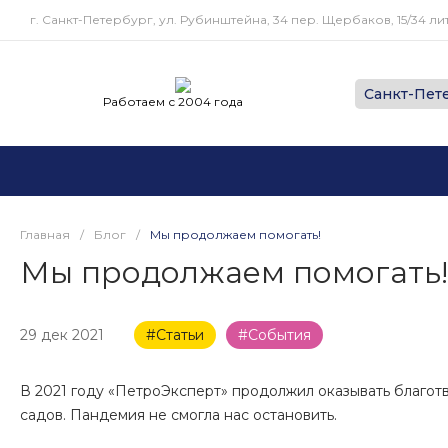
г. Санкт-Петербург, ул. Рубинштейна, 34 пер. Щербаков, 15/34 лит
Работаем с 2004 года
Главная
/
Блог
/
Мы продолжаем помогать!
Мы продолжаем помогать!
29 дек 2021
#Статьи
#События
В 2021 году «ПетроЭксперт» продолжил оказывать благот
садов. Пандемия не смогла нас остановить.