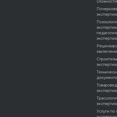
сложности
Почерков
экспертиз
Психологи
экспертиза
педагогич
экспертиз
Рецензир
заключен
Строитель
экспертиз
Техническ
документ
Товаровед
экспертиз
Трасологи
экспертиз
Услуги по
экспертиз