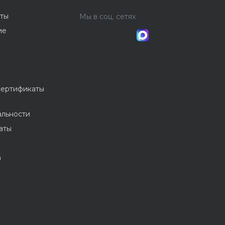
ты
Мы в соц. сетях
ие
сертификаты
льности
аты
а