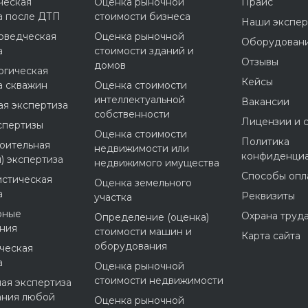
ческая
Оценка рыночной
Прайс
а после ДТП
стоимости бизнеса
Наши экспер
оведческая
Оценка рыночной
Оборудован
а
стоимости зданий и
Отзывы
домов
огическая
Кейсы
а скважин
Оценка стоимости
интеллектуальной
Вакансии
я экспертиза
собственности
Лицензии и 
спертизы
Оценка стоимости
Политика
оительная
недвижимости или
конфиденциа
) экспертиза
недвижимого имущества
Способы опл
стическая
Оценка земельного
а
Реквизиты
участка
рные
Охрана труд
Определение (оценка)
ния
стоимости машин и
Карта сайта
оборудования
ческая
а
Оценка рыночной
стоимости недвижимости
ая экспертиза
ания любой
Оценка рыночной