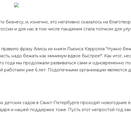
по бизнесу, и, конечно, это негативно сказалось на благотво
России и для нас в том числе пандемия стала толчком для ул
а правило фразу Алисы из книги Льюиса Кэрролла "Нужно беж
пасть, надо бежать как минимум вдвое быстрее!". Как итог, не
го года мы продолжали развиваться сами и одновременно по
ой работаем уже 6 лет. Подопечными организации являются 
х детских садов в Санкт-Петербурге проходят новогодние ё
даря и нашей поддержке тоже. Пусть этот непростой год зак