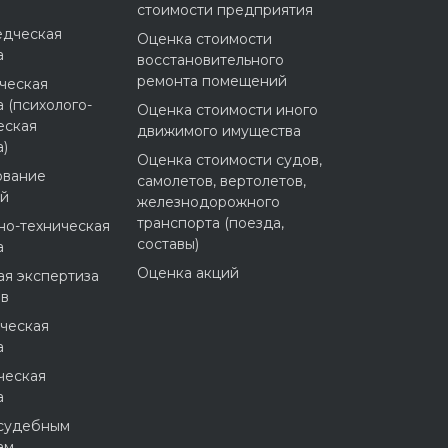
стоимости предприятия
едческая
Оценка стоимости
а
восстановительного
ремонта помещений
ческая
 (психолого-
Оценка стоимости иного
еская
движимого имущества
а)
Оценка стоимости судов,
ование
самолетов, вертолетов,
ий
железнодорожного
транспорта (поезда,
но-техническая
составы)
а
Оценка акций
ая экспертиза
ов
ческая
а
ческая
а
 судебным
ам