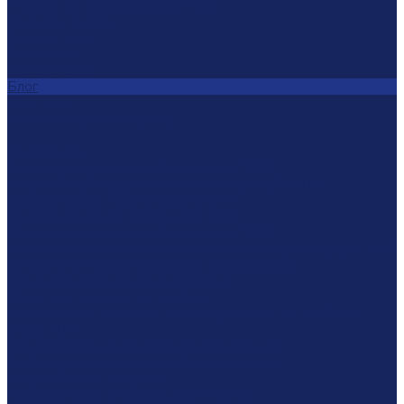
Политика конфиденциальности
Способы оплаты
Вопрос-ответ
Реквизиты
Охрана труда
Блог
Контакты
Узнать статус экспертизы
...
Экспертизы
Автотехническая экспертиза после ДТП
Досудебный порядок возмещение ущерба ДТП
Исследование обстоятельств ДТП
Экспертиза автомобиля после ДТП
Трасологическая экспертиза после ДТП
Исследование технического состояния дорожных условий
на месте ДТП, дорожных знаков и разметки
Автотовароведческая экспертиза
Оценка стоимости автомобиля
Независимая оценка стоимости ремонта автомобиля
после ДТП
Определение стоимости годных остатков
Гидрогеологическая экспертиза скважин
Досудебная экспертиза
Досудебная экспертиза жилого дома