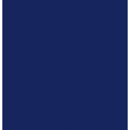
Досудебная экспертиза квартиры
Другие экспертизы
Техническая экспертиза документов
Биологическая экспертиза
Ботаническая экспертиза
Ветеринарная экспертиза
Дизайнерская экспертиза чертежей рисунков,
электронных и трехмерных изображений
Издательско-полиграфическая экспертиза (книги,
документы, плакаты, листовки, газеты, журналы)
Экспертиза информационных систем и технологий
(информационно-технологическая экспертиза)
Картографическая экспертиза
Компьютерно-техническая экспертиза (компьютеров,
принтеров, модемов, серверов, рабочих станций)
Микологическая экспертиза плесени и грибкового
поражения
Пожарно-техническая экспертиза
Почвоведческая экспертиза, экспертиза почвы
Патентоведческая экспертиза
Металловедческая экспертиза
Землеустроительная (земельная) экспертиза
Определение (установление) границ земельного участка
Раздел земельного участка долевой собственности
Определение фактических размеров земельных участков