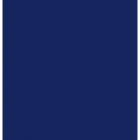
Криминалистическая экспертиза
Фоновидеоскопическая экспертиза
Фототехническая экспертиза
Портретная экспертиза (установления личности человека
на фото и видеозаписях)
Лабораторные исследования
Лингвистическая экспертиза
Независимая экспертиза оборудования любой сложности
Почерковедческая экспертиза
Экспертиза рукописного текста
Экспертиза подписи для суда
Психологическая экспертиза (психолого-педагогическая
экспертиза)
Судебно-психологическая экспертиза
Рецензирование заключений
Строительно-техническая экспертиза
Независимая экспертиза вентиляции
Досудебная строительно-техническая экспертиза
Экспертиза ангаров
Обследование состояния фасадов
Обследование кровли
Экспертиза строительно-монтажных работ
Экспертиза проектно-сметной документации
Обследование стен
Обследование зданий и сооружений