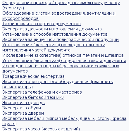
Определение прохода / проезда к земельному участку
(сервитут)
Обследование систем водоотведения, вентиляции и
мусоропроводов
Техническая экспертиза документов
Экспертиза давности изготовления документа
Установление способа изготовления документов
Экспертиза защищенной полиграфической продукции
Установление (экспертиза) последовательности
изготовления частей документа
Исследование (экспертиза) оттисков печатей и штампов
Установление (экспертиза) содержания текста документа
Исследование (экспертиза) разорванных и сожженных
документов
Товароведческая экспертиза
Экспертиза электронного оборудования (планшеты,
регистраторы)
Экспертиза телефонов и смартфонов
Экспертиза бытовой техники
Экспертиза одежды
Экспертиза обуви
Экспертиза дверей
Экспертиза мебели (мягкая мебель, диваны, столы, кресла,
стулья)
Экспертиза часов (часовых изделий)