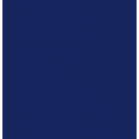
Исследование обстоятельств ДТП
Экспертиза автомобиля после ДТП
Трасологическая экспертиза после ДТП
Исследование технического состояния дорожных условий
на месте ДТП, дорожных знаков и разметки
Оценка стоимости автомобиля
Независимая оценка стоимости ремонта автомобиля
после ДТП
Определение стоимости годных остатков
Досудебная экспертиза жилого дома
Досудебная экспертиза квартиры
Техническая экспертиза документов
Биологическая экспертиза
Ботаническая экспертиза
Ветеринарная экспертиза
Дизайнерская экспертиза чертежей рисунков,
электронных и трехмерных изображений
Издательско-полиграфическая экспертиза (книги,
документы, плакаты, листовки, газеты, журналы)
Экспертиза информационных систем и технологий
(информационно-технологическая экспертиза)
Картографическая экспертиза
Компьютерно-техническая экспертиза (компьютеров,
принтеров, модемов, серверов, рабочих станций)
Микологическая экспертиза плесени и грибкового