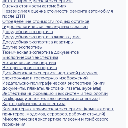
Автотовароведческая экспертиза
Оценка стоимости автомобиля
Независимая оценка стоимости ремонта автомобиля
после ДТП
Определение стоимости годных остатков
Гидрогеологическая экспертиза скважин
Досудебная экспертиза
Досудебная экспертиза жилого дома
Досудебная экспертиза квартиры
Другие экспертизы
Техническая экспертиза документов
Биологическая экспертиза
Ботаническая экспертиза
Ветеринарная экспертиза
Дизайнерская экспертиза чертежей рисунков,
электронных и трехмерных изображений
Издательско-полиграфическая экспертиза (книги,
документы, плакаты, листовки, газеты, журналы)
Экспертиза информационных систем и технологий
(информационно-технологическая экспертиза)
Картографическая экспертиза
Компьютерно-техническая экспертиза (компьютеров,
принтеров, модемов, серверов, рабочих станций)
Микологическая экспертиза плесени и грибкового
поражения