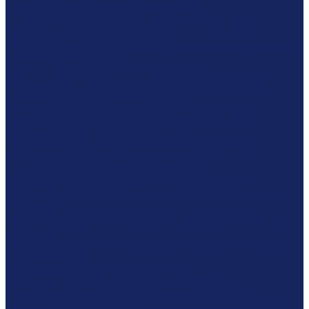
Обследование несущих конструкций
Экспертиза инженерных систем и коммуникаций
Обследование фундамента и свай
Судебная строительно-техническая экспертиза качества
капитального ремонта
Оценка стоимости ремонта после залива
Определение категории ремонта и перечня работ
Экспертиза самовольной постройки
Экспертиза уровня шума и звукоизоляции
Оценка условий естественной освещенности
Обмер зданий и сооружений
Тепловизионное обследование квартир и домов
Техническое обследование жилых зданий
Экспертиза зданий, домов, сооружений
Экспертиза приёмки квартир от застройщиков
Обследование дорог, тоннелей, мостов, автомобильных
площадок
Определение прохода / проезда к земельному участку
(сервитут)
Обследование систем водоотведения, вентиляции и
мусоропроводов
Техническая экспертиза документов
Экспертиза давности изготовления документа
Установление способа изготовления документов
Экспертиза защищенной полиграфической продукции