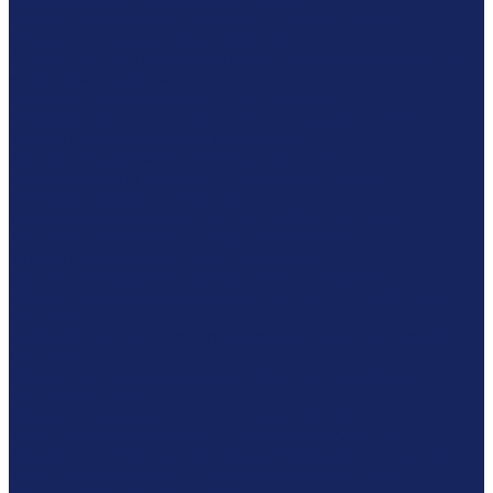
Обследование несущих конструкций
Экспертиза инженерных систем и коммуникаций
Обследование фундамента и свай
Судебная строительно-техническая экспертиза качества
капитального ремонта
Оценка стоимости ремонта после залива
Определение категории ремонта и перечня работ
Экспертиза самовольной постройки
Экспертиза уровня шума и звукоизоляции
Оценка условий естественной освещенности
Обмер зданий и сооружений
Тепловизионное обследование квартир и домов
Техническое обследование жилых зданий
Экспертиза зданий, домов, сооружений
Экспертиза приёмки квартир от застройщиков
Обследование дорог, тоннелей, мостов, автомобильных
площадок
Определение прохода / проезда к земельному участку
(сервитут)
Обследование систем водоотведения, вентиляции и
мусоропроводов
Экспертиза давности изготовления документа
Установление способа изготовления документов
Экспертиза защищенной полиграфической продукции
Установление (экспертиза) последовательности