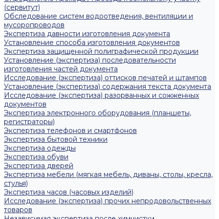
(сервитут)
Обследование систем водоотведения, вентиляции и
мусоропроводов
Экспертиза давности изготовления документа
Установление способа изготовления документов
Экспертиза защищенной полиграфической продукции
Установление (экспертиза) последовательности
изготовления частей документа
Исследование (экспертиза) оттисков печатей и штампов
Установление (экспертиза) содержания текста документа
Исследование (экспертиза) разорванных и сожженных
документов
Экспертиза электронного оборудования (планшеты,
регистраторы)
Экспертиза телефонов и смартфонов
Экспертиза бытовой техники
Экспертиза одежды
Экспертиза обуви
Экспертиза дверей
Экспертиза мебели (мягкая мебель, диваны, столы, кресла,
стулья)
Экспертиза часов (часовых изделий)
Исследование (экспертиза) прочих непродовольственных
товаров
Независимая экспертиза после химчистки