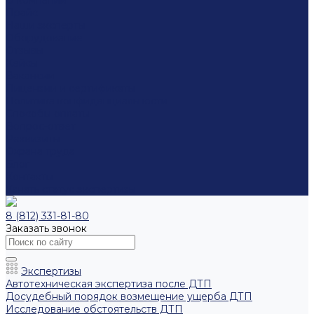
О компании
Прайс
Наши эксперты
Оборудование
Отзывы
Кейсы
Вакансии
Лицензии и сертификаты
Политика конфиденциальности
Способы оплаты
Вопрос-ответ
Реквизиты
Охрана труда
Блог
Контакты
Узнать статус экспертизы
8 (812) 331-81-80
Заказать звонок
Экспертизы
Автотехническая экспертиза после ДТП
Досудебный порядок возмещение ущерба ДТП
Исследование обстоятельств ДТП