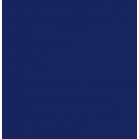
изготовления частей документа
Исследование (экспертиза) оттисков печатей и штампов
Установление (экспертиза) содержания текста документа
Исследование (экспертиза) разорванных и сожженных
документов
Экспертиза электронного оборудования (планшеты,
регистраторы)
Экспертиза телефонов и смартфонов
Экспертиза бытовой техники
Экспертиза одежды
Экспертиза обуви
Экспертиза дверей
Экспертиза мебели (мягкая мебель, диваны, столы, кресла,
стулья)
Экспертиза часов (часовых изделий)
Исследование (экспертиза) прочих непродовольственных
товаров
Независимая экспертиза после химчистки
Экспертиза следов и определение механизма их
образования
Исследование (экспертиза) маркировочных знаков и
пломб
Бухгалтерская (экономическая) экспертиза
Финансово-кредитная экспертиза
Оценка