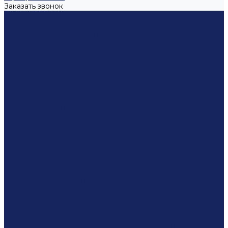
Заказать звонок
Экспертизы
Автотехническая экспертиза после ДТП
Автотовароведческая экспертиза
Гидрогеологическая экспертиза скважин
Досудебная экспертиза
Другие экспертизы
Землеустроительная (земельная) экспертиза
Криминалистическая экспертиза
Лабораторные исследования
Лингвистическая экспертиза
Независимая экспертиза оборудования любой сложности
Почерковедческая экспертиза
Психологическая экспертиза (психолого-педагогическая
экспертиза)
Рецензирование заключений
Строительно-техническая экспертиза
Техническая экспертиза документов
Товароведческая экспертиза
Трасологическая экспертиза
Услуги по судебным экспертизам
Финансово-экономическая и бухгалтерская экспертиза
Экологическая экспертиза
Экспертиза ДНК - этнический тест
Досудебный порядок возмещение ущерба ДТП