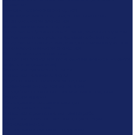
поражения
Пожарно-техническая экспертиза
Почвоведческая экспертиза, экспертиза почвы
Патентоведческая экспертиза
Металловедческая экспертиза
Определение (установление) границ земельного участка
Раздел земельного участка долевой собственности
Определение фактических размеров земельных участков
Фоновидеоскопическая экспертиза
Фототехническая экспертиза
Портретная экспертиза (установления личности человека
на фото и видеозаписях)
Экспертиза рукописного текста
Экспертиза подписи для суда
Судебно-психологическая экспертиза
Независимая экспертиза вентиляции
Досудебная строительно-техническая экспертиза
Экспертиза ангаров
Обследование состояния фасадов
Обследование кровли
Экспертиза строительно-монтажных работ
Экспертиза проектно-сметной документации
Обследование стен
Обследование зданий и сооружений