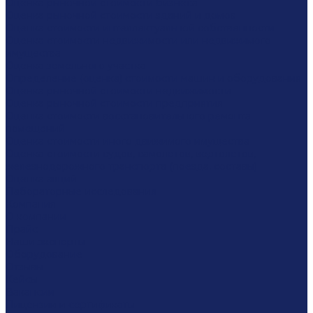
Оценка рыночной стоимости бизнеса
Оценка рыночной стоимости зданий и домов
Оценка стоимости интеллектуальной собственности
Оценка стоимости недвижимости или недвижимого
имущества
Оценка земельного участка
Определение (оценка) стоимости машин и оборудования
Оценка рыночной стоимости недвижимости
Оценка рыночной стоимости предприятия
Оценка стоимости восстановительного ремонта
помещений
Оценка стоимости иного движимого имущества
Оценка стоимости судов, самолетов, вертолетов,
железнодорожного транспорта (поезда, составы)
Оценка акций
Лабораторные исследования
Компания
О компании
Прайс
Наши эксперты
Оборудование
Отзывы
Кейсы
Вакансии
Лицензии и сертификаты