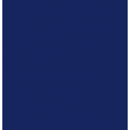
Установление (экспертиза) последовательности
изготовления частей документа
Исследование (экспертиза) оттисков печатей и штампов
Установление (экспертиза) содержания текста документа
Исследование (экспертиза) разорванных и сожженных
документов
Товароведческая экспертиза
Экспертиза электронного оборудования (планшеты,
регистраторы)
Экспертиза телефонов и смартфонов
Экспертиза бытовой техники
Экспертиза одежды
Экспертиза обуви
Экспертиза дверей
Экспертиза мебели (мягкая мебель, диваны, столы, кресла,
стулья)
Экспертиза часов (часовых изделий)
Исследование (экспертиза) прочих непродовольственных
товаров
Независимая экспертиза после химчистки
Трасологическая экспертиза
Экспертиза следов и определение механизма их
образования
Исследование (экспертиза) маркировочных знаков и
пломб