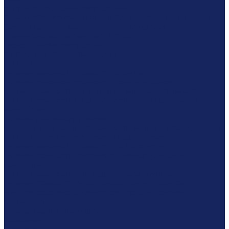
Услуги по судебным экспертизам
Финансово-экономическая и бухгалтерская экспертиза
Бухгалтерская (экономическая) экспертиза
Финансово-кредитная экспертиза
Экологическая экспертиза
Экспертиза ДНК - этнический тест
Оценка
Оценка рыночной стоимости бизнеса
Оценка рыночной стоимости зданий и домов
Оценка стоимости интеллектуальной собственности
Оценка стоимости недвижимости или недвижимого
имущества
Оценка земельного участка
Определение (оценка) стоимости машин и оборудования
Оценка рыночной стоимости недвижимости
Оценка рыночной стоимости предприятия
Оценка стоимости восстановительного ремонта
помещений
Оценка стоимости иного движимого имущества
Оценка стоимости судов, самолетов, вертолетов,
железнодорожного транспорта (поезда, составы)
Оценка акций
Лабораторные исследования
Компания